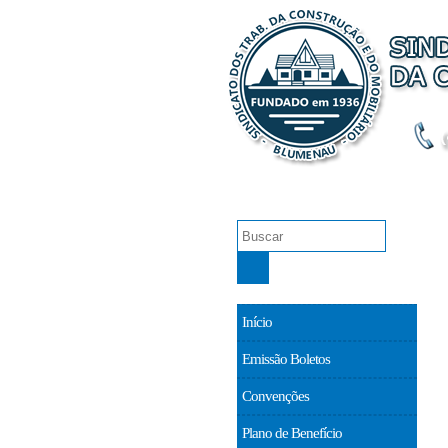
O Sindicato
Emissão
Início
Emissão Boletos
Convenções
Plano de Benefício